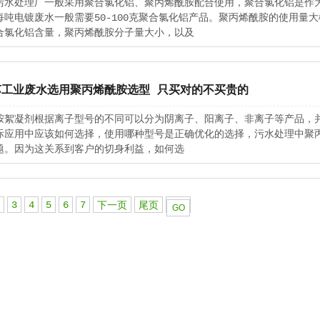
污水处理厂一般采用聚合氯化铝、聚丙烯酰胺配合使用，聚合氯化铝是作
每吨电镀废水一般需要50-100克聚合氯化铝产品。聚丙烯酰胺的使用量大
合氯化铝含量，聚丙烯酰胺分子量大小，以及
苏工业废水选用聚丙烯酰胺选型 只买对的不买贵的
胺絮凝剂根据离子型号的不同可以分为阴离子、阳离子、非离子等产品，
际应用中应该如何选择，使用哪种型号是正确优化的选择，污水处理中聚
题。因为这关系到客户的切身利益，如何选
3
4
5
6
7
下一页
尾页