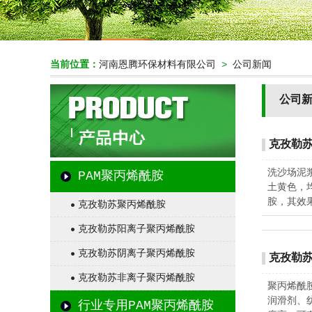
当前位置：
河南恩腾环保材料有限公司
>
公司新闻
公司
克孜勒
洗沙场泥
PAM聚丙烯酰胺
土黄色，均
胺，其效
克孜勒苏聚丙烯酰胺
克孜勒苏阳离子聚丙烯酰胺
克孜勒苏阴离子聚丙烯酰胺
克孜勒
克孜勒苏非离子聚丙烯酰胺
聚丙烯酰
润滑剂、
行业专用PAM聚丙烯酰胺