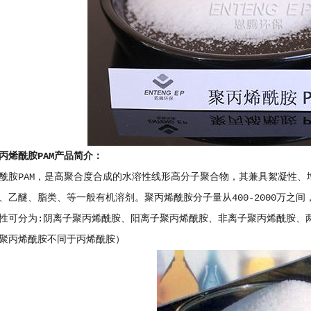
丙烯酰胺PAM产品简介：
酰胺PAM，是高聚合度合成的水溶性线形高分子聚合物，其兼具絮凝性
、乙醚、脂类、等一般有机溶剂。聚丙烯酰胺分子量从400-2000万之
性可分为:阴离子聚丙烯酰胺、阳离子聚丙烯酰胺、非离子聚丙烯酰胺、
聚丙烯酰胺不同于丙烯酰胺）