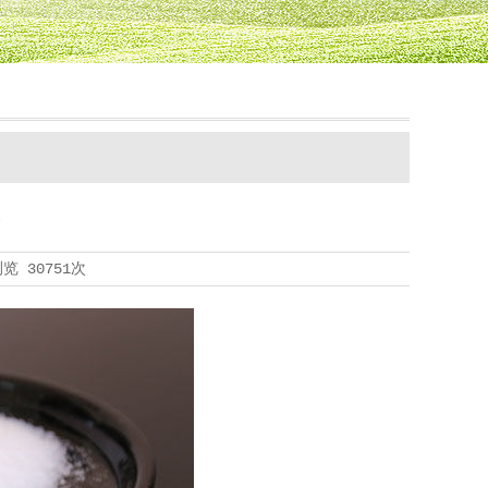
浏览
30751次