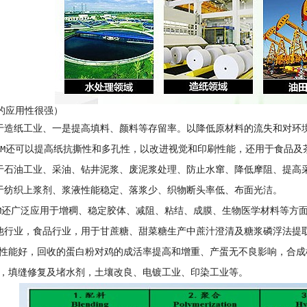
M的应用性很强）
于造纸工业、一是提高填料、颜料等存留率。以降低原材料的流失和对环
AM还可以提高纸抗撕性和多孔性，以改进视觉和印刷性能，还用于食品及
于石油工业、采油、钻井泥浆、废泥浆处理、防止水窜、降低摩阻、提高
于纺织上浆剂、浆液性能稳定、落浆少、织物断头率低、布面光洁。
AM还广泛应用于增稠、稳定胶体、减阻、粘结、成膜、生物医学材料等方
他行业，食品行业，用于甘蔗糖、甜菜糖生产中蔗汁澄清及糖浆磷浮法提
性能好，回收的蛋白粉对鸡的成活率提高和增重、产蛋无不良影响，合成
，填缝修复及堵水剂，土壤改良、电镀工业、印染工业等。