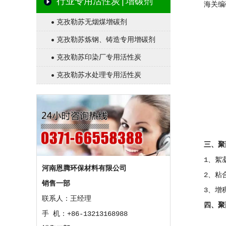
行业专用活性炭|增碳剂
海关编码
克孜勒苏无烟煤增碳剂
克孜勒苏炼钢、铸造专用增碳剂
克孜勒苏印染厂专用活性炭
克孜勒苏水处理专用活性炭
三、聚
1、絮
河南恩腾环保材料有限公司
2、粘
销售一部
3、增
联系人：王经理
四、聚
手 机：+86-13213168988