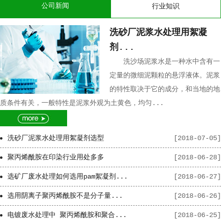
公司新闻
行业知识
洗砂厂泥浆水处理用絮凝
剂...
洗沙场泥浆水是一种水中含有一
定量的微细泥颗粒的悬浮液体。泥浆
的特性取决于它的成分，和当地的地
质条件有关，一般特性是泥浆外观为土黄色，均匀...
洗砂厂泥浆水处理用絮凝剂选型
[2018-07-05]
聚丙烯酰胺在印染行业用处多多
[2018-06-28]
选矿厂废水处理如何选用pam絮凝剂...
[2018-06-27]
选用阴离子聚丙烯酰胺不是分子量...
[2018-06-26]
电镀废水处理中 聚丙烯酰胺和聚合...
[2018-06-25]