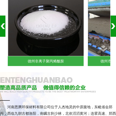
德州非离子聚丙烯酰胺
德州市政水
河南恩腾环保材料有限公司位于人杰地灵的中原腹地，东毗省会郑
州，西临九朝古都洛阳，南瞩古刹少林，北依滔滔黄河；连霍高速、郑西