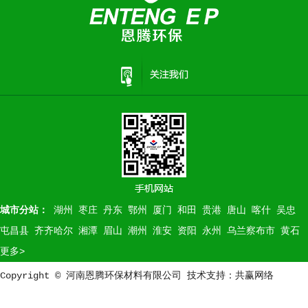
城市分站：
湖州
枣庄
丹东
鄂州
厦门
和田
贵港
唐山
喀什
吴忠
屯昌县
齐齐哈尔
湘潭
眉山
潮州
淮安
资阳
永州
乌兰察布市
黄石
更多>
Copyright © 河南恩腾环保材料有限公司 技术支持：共赢网络
营业执
照