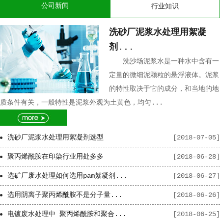
公司新闻
行业知识
洗砂厂泥浆水处理用絮凝
剂...
洗沙场泥浆水是一种水中含有一
定量的微细泥颗粒的悬浮液体。泥浆
的特性取决于它的成分，和当地的地
质条件有关，一般特性是泥浆外观为土黄色，均匀...
洗砂厂泥浆水处理用絮凝剂选型
[2018-07-05]
聚丙烯酰胺在印染行业用处多多
[2018-06-28]
选矿厂废水处理如何选用pam絮凝剂...
[2018-06-27]
选用阴离子聚丙烯酰胺不是分子量...
[2018-06-26]
电镀废水处理中 聚丙烯酰胺和聚合...
[2018-06-25]