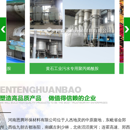
酰胺
黄石工业污水专用聚丙烯酰胺
河南恩腾环保材料有限公司位于人杰地灵的中原腹地，东毗省会郑
州，西临九朝古都洛阳，南瞩古刹少林，北依滔滔黄河；连霍高速、郑西