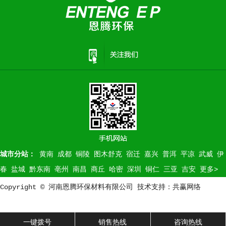
城市分站：
黄南
成都
铜陵
图木舒克
宿迁
嘉兴
普洱
平凉
武威
伊
春
盐城
黔东南
亳州
南昌
商丘
哈密
深圳
铜仁
三亚
吉安
更多>
Copyright © 河南恩腾环保材料有限公司 技术支持：共赢网络
营业执
照
一键拨号
销售热线
咨询热线